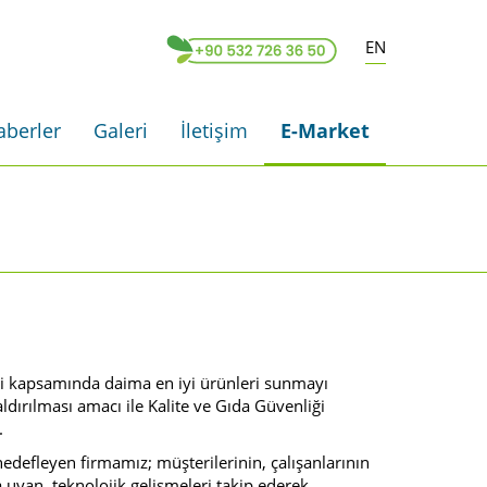
EN
aberler
Galeri
İletişim
E-Market
i kapsamında daima en iyi ürünleri sunmayı
dırılması amacı ile Kalite ve Gıda Güvenliği
.
ı hedefleyen firmamız; müşterilerinin, çalışanlarının
a uyan, teknolojik gelişmeleri takip ederek