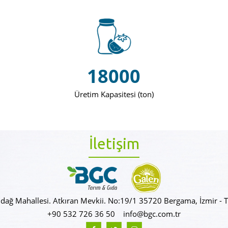
18000
Üretim Kapasitesi (ton)
İletişim
ndağ Mahallesi. Atkıran Mevkii. No:19/1 35720 Bergama, İzmir - T
+90 532 726 36 50
info@bgc.com.tr