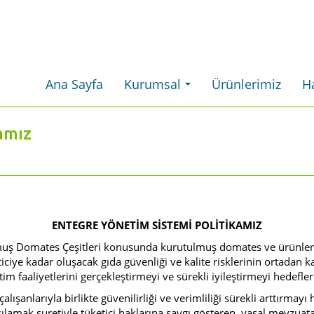
Ana Sayfa
Kurumsal
Ürünlerimiz
H
...
kamız
ENTEGRE YÖNETİM SİSTEMİ POLİTİKAMIZ
muş Domates Çeşitleri konusunda kurutulmuş domates ve ürünler
e kadar oluşacak gıda güvenliği ve kalite risklerinin ortadan kal
im faaliyetlerini gerçekleştirmeyi ve sürekli iyileştirmeyi hedefler
alışanlarıyla birlikte güvenilirliği ve verimliliği sürekli arttırmay
şılamak suretiyle tüketici haklarına saygı gösteren, yasal mevzuat