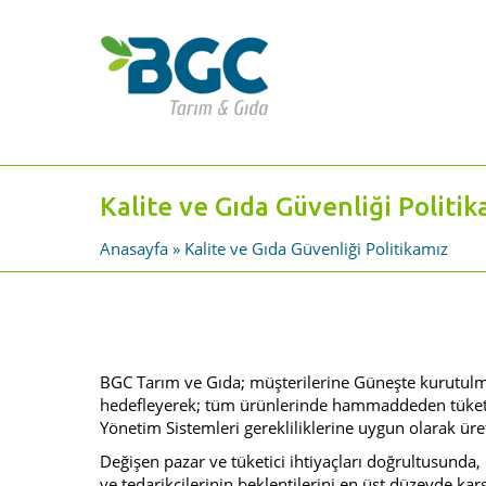
Kalite ve Gıda Güvenliği Politi
Anasayfa
» Kalite ve Gıda Güvenliği Politikamız
BGC Tarım ve Gıda; müşterilerine Güneşte kurutul
hedefleyerek; tüm ürünlerinde hammaddeden tüketiciy
Yönetim Sistemleri gerekliliklerine uygun olarak üret
Değişen pazar ve tüketici ihtiyaçları doğrultusunda, ç
ve tedarikçilerinin beklentilerini en üst düzeyde kar