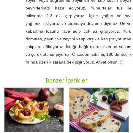
zeytin veya doğranmış zeytinleri ve küp kesim beyaz
peynirlerimizi hazır ediyoruz. Yumurtaları tuz ile
mikserde 2-3 dk. çırpıyoruz. İçine yoğurt ve sıvı
yağımızı ekliyoruz ve çırpmaya devam ediyoruz. Un ve
kabartma tozunu ilave edip çok az çırpıyoruz. Kuru
domates, peynir ve zeytini katıp kaşıkla karıştırıyoruz ve
kalıplara döküyoruz. İsteğe bağlı olarak üzerine susam
ve çörek otu serpiyoruz. Önceden ısıtılmış 180 derecelik
fırında üzeri kızarana dek pişiriyoruz. Afiyet olsun. :)
Benzer İçerikler